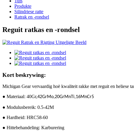
Tuis
Produkte
Silindriese ratte
Ratrak en -rondsel
Reguit ratkas en -rondsel
Kort beskrywing:
Michigan Gear vervaardig hoë kwaliteit rakke met reguit en heliese t
● Materiaal: 40Gr,
42GrMo,
20GrMnTi,
16MnCr5
● Modulusbereik: 0.5-42M
● Hardheid: HRC58-60
● Hittebehandeling: Karburering