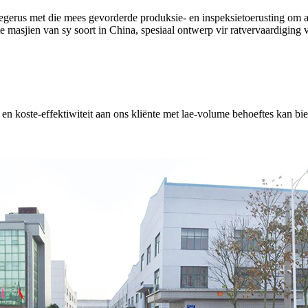
egerus met die mees gevorderde produksie- en inspeksietoerusting om aa
masjien van sy soort in China, spesiaal ontwerp vir ratvervaardiging 
id en koste-effektiwiteit aan ons kliënte met lae-volume behoeftes kan