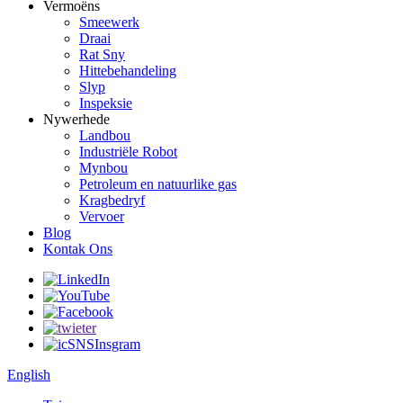
Vermoëns
Smeewerk
Draai
Rat Sny
Hittebehandeling
Slyp
Inspeksie
Nywerhede
Landbou
Industriële Robot
Mynbou
Petroleum en natuurlike gas
Kragbedryf
Vervoer
Blog
Kontak Ons
English