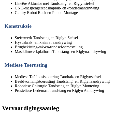
Lineêre Aktuator met Tandstang- en Riglynstelsel
CNC-masjiengereedskaprak- en -rondselaandrywing
Gantry Robot Rack en Pinion Montage
Konstruksie
Steierwerk Tandstang en Riglyn Stelsel
Hysbakrak- en kleinrat-aandrywing
Brugbekisting-rak-en-rondsel-samestelling
Mastklimwerkplatform Tandstang- en Riglynaandrywing
Mediese Toerusting
Mediese Tafelposisionering Tandrak- en Riglynstelsel
Beeldvormingstoerusting Tandstang- en Riglynaandrywing
Robotiese Chirurgie Tandstang en Riglyn Montering
Prostetiese Ledemaat Tandstang en Riglyn Aandrywing
Vervaardigingsaanleg