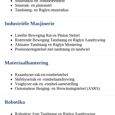
Stuurratkas en -rondseleenheid
Stuurrak- en pinionstel
Tandstang- en Riglyn-stuurratkas
Industriële Masjinerie
Lineêre Beweging Rat en Pinion Stelsel
Roterende Beweging Tandstang en Riglyn Aandrywing
Aktuator Tandstang en Riglyn Montering
Posisioneringstelsel met tandstang en tandwiel
Materiaalhantering
Kraanhyser-rak-en-rondselstelsel
Skêrhyserrak en -rondselaandrywing
Vraghyser-rak en -rondsel-samestelling
Outomatiese Berging- en Herwinningstelsel (ASRS)
Robotika
Robotiese Arm Tandstang en Riglyn Aandrywing