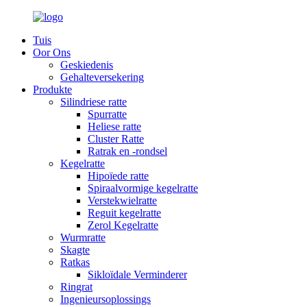
Tuis
Oor Ons
Geskiedenis
Gehalteversekering
Produkte
Silindriese ratte
Spurratte
Heliese ratte
Cluster Ratte
Ratrak en -rondsel
Kegelratte
Hipoïede ratte
Spiraalvormige kegelratte
Verstekwielratte
Reguit kegelratte
Zerol Kegelratte
Wurmratte
Skagte
Ratkas
Sikloïdale Verminderer
Ringrat
Ingenieursoplossings