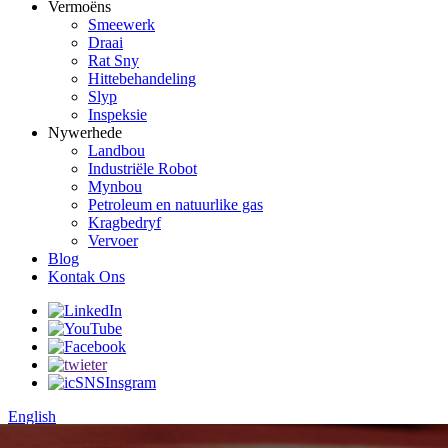
Vermoëns
Smeewerk
Draai
Rat Sny
Hittebehandeling
Slyp
Inspeksie
Nywerhede
Landbou
Industriële Robot
Mynbou
Petroleum en natuurlike gas
Kragbedryf
Vervoer
Blog
Kontak Ons
English