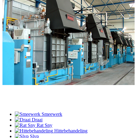
Smeewerk
Draai
Rat Sny
Hittebehandeling
Slyp