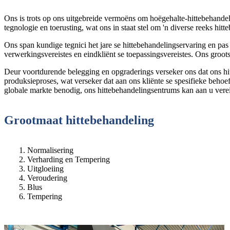
Ons is trots op ons uitgebreide vermoëns om hoëgehalte-hittebehandel
tegnologie en toerusting, wat ons in staat stel om 'n diverse reeks hit
Ons span kundige tegnici het jare se hittebehandelingservaring en pa
verwerkingsvereistes en eindkliënt se toepassingsvereistes. Ons groot
Deur voortdurende belegging en opgraderings verseker ons dat ons hitte
produksieproses, wat verseker dat aan ons kliënte se spesifieke beh
globale markte benodig, ons hittebehandelingsentrums kan aan u verei
Grootmaat hittebehandeling
Normalisering
Verharding en Tempering
Uitgloeiing
Veroudering
Blus
Tempering