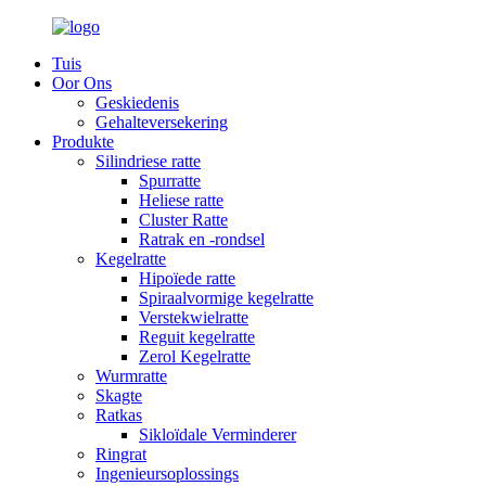
Tuis
Oor Ons
Geskiedenis
Gehalteversekering
Produkte
Silindriese ratte
Spurratte
Heliese ratte
Cluster Ratte
Ratrak en -rondsel
Kegelratte
Hipoïede ratte
Spiraalvormige kegelratte
Verstekwielratte
Reguit kegelratte
Zerol Kegelratte
Wurmratte
Skagte
Ratkas
Sikloïdale Verminderer
Ringrat
Ingenieursoplossings