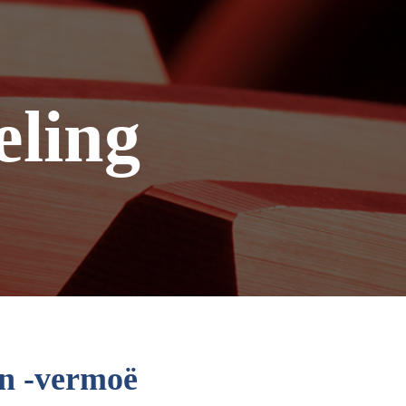
eling
en -vermoë