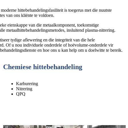
oderne hittebehandelingsfasiliteit is toegerus met die nuutste
tes van ons kliënte te voldoen.
sifieke eienskappe van die metaalkomponent, toekomstige
lle metaalhittebehandelingsmetodes, insluitend plasma-nitrering.
seer tydige aflewering en die integriteit van die hele
ord. Of u nou individuele onderdele of hoëvolume-onderdele vir
behandelingsdienste en hoe ons u kan help om u doelwitte te bereik.
Chemiese hittebehandeling
Karburering
Nitrering
QPQ