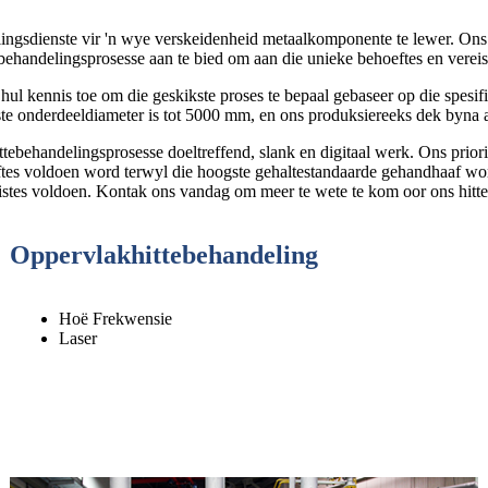
ingsdienste vir 'n wye verskeidenheid metaalkomponente te lewer. Ons m
tebehandelingsprosesse aan te bied om aan die unieke behoeftes en vereis
s hul kennis toe om die geskikste proses te bepaal gebaseer op die spe
ste onderdeeldiameter is tot 5000 mm, en ons produksiereeks dek byna a
behandelingsprosesse doeltreffend, slank en digitaal werk. Ons prioriti
oeftes voldoen word terwyl die hoogste gehaltestandaarde gehandhaaf w
stes voldoen. Kontak ons ​​vandag om meer te wete te kom oor ons hitte
Oppervlakhittebehandeling
Hoë Frekwensie
Laser