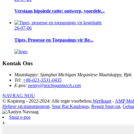
Verstaan ​​hipoïede ratte: ontwerp, voordele...
26-07-06
Tipes, Prosesse en Toepassings vir Be...
Kontak Ons
Maatskappy:
Sjanghai Michigan Meganiese Maatskappy, Bpk.
Tel:
+86-021-3531-0435
E-pos:
penny@michiganmech.com
NAVRAG NOU
© Kopiereg - 2022-2024: Alle regte voorbehou.
Werfkaart
-
AMP Mob
Heliese rat-transmissierat
,
Spur Rat Katalogus
,
Reguit Spur-rat
,
Gehar
Stuur e-pos
x