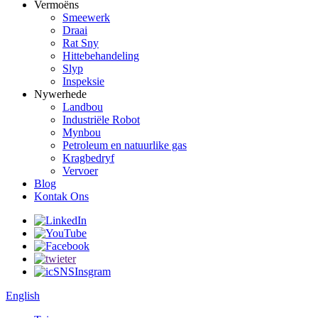
Vermoëns
Smeewerk
Draai
Rat Sny
Hittebehandeling
Slyp
Inspeksie
Nywerhede
Landbou
Industriële Robot
Mynbou
Petroleum en natuurlike gas
Kragbedryf
Vervoer
Blog
Kontak Ons
English