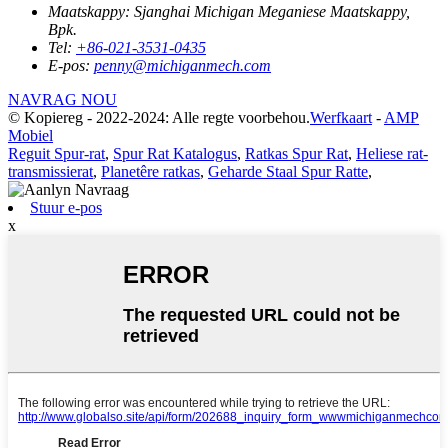
Maatskappy:
Sjanghai Michigan Meganiese Maatskappy,
Bpk.
Tel:
+86-021-3531-0435
E-pos:
penny@michiganmech.com
NAVRAG NOU
© Kopiereg - 2022-2024: Alle regte voorbehou.
Werfkaart
-
AMP
Mobiel
Reguit Spur-rat
,
Spur Rat Katalogus
,
Ratkas Spur Rat
,
Heliese rat-
transmissierat
,
Planetêre ratkas
,
Geharde Staal Spur Ratte
,
Stuur e-pos
x