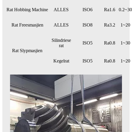
Rat Hobbing Machine
ALLES
ISO6
Ra1.6
0.2~30
Rat Freesmasjien
ALLES
ISO8
Ra3.2
1~20
Silindriese
ISO5
Ra0.8
1~30
rat
Rat Slypmasjien
Kegelrat
ISO5
Ra0.8
1~20