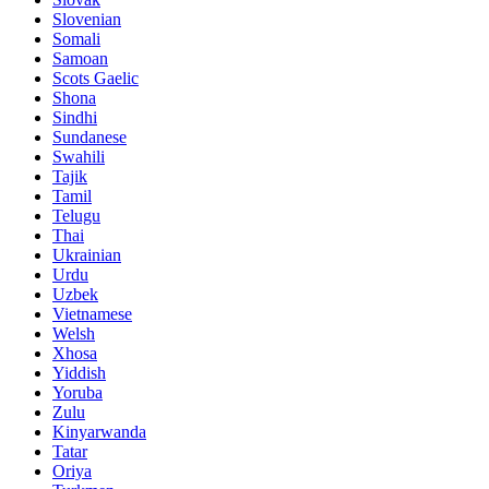
Slovenian
Somali
Samoan
Scots Gaelic
Shona
Sindhi
Sundanese
Swahili
Tajik
Tamil
Telugu
Thai
Ukrainian
Urdu
Uzbek
Vietnamese
Welsh
Xhosa
Yiddish
Yoruba
Zulu
Kinyarwanda
Tatar
Oriya