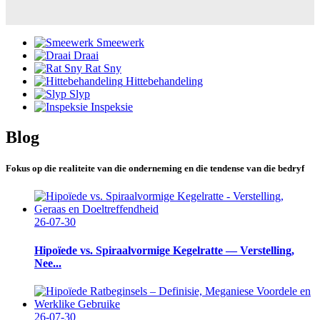
Smeewerk
Draai
Rat Sny
Hittebehandeling
Slyp
Inspeksie
Blog
Fokus op die realiteite van die onderneming en die tendense van die bedryf
26-07-30
Hipoïede vs. Spiraalvormige Kegelratte — Verstelling,
Nee...
26-07-30