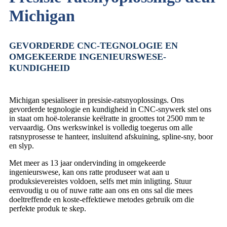
Michigan
GEVORDERDE CNC-TEGNOLOGIE EN
OMGEKEERDE INGENIEURSWESE-
KUNDIGHEID
Michigan spesialiseer in presisie-ratsnyoplossings. Ons
gevorderde tegnologie en kundigheid in CNC-snywerk stel ons
in staat om hoë-toleransie keëlratte in groottes tot 2500 mm te
vervaardig. Ons werkswinkel is volledig toegerus om alle
ratsnyprosesse te hanteer, insluitend afskuining, spline-sny, boor
en slyp.
Met meer as 13 jaar ondervinding in omgekeerde
ingenieurswese, kan ons ratte produseer wat aan u
produksievereistes voldoen, selfs met min inligting. Stuur
eenvoudig u ou of nuwe ratte aan ons en ons sal die mees
doeltreffende en koste-effektiewe metodes gebruik om die
perfekte produk te skep.