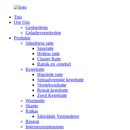
Tuis
Oor Ons
Geskiedenis
Gehalteversekering
Produkte
Silindriese ratte
Spurratte
Heliese ratte
Cluster Ratte
Ratrak en -rondsel
Kegelratte
Hipoïede ratte
Spiraalvormige kegelratte
Verstekwielratte
Reguit kegelratte
Zerol Kegelratte
Wurmratte
Skagte
Ratkas
Sikloïdale Verminderer
Ringrat
Ingenieursoplossings