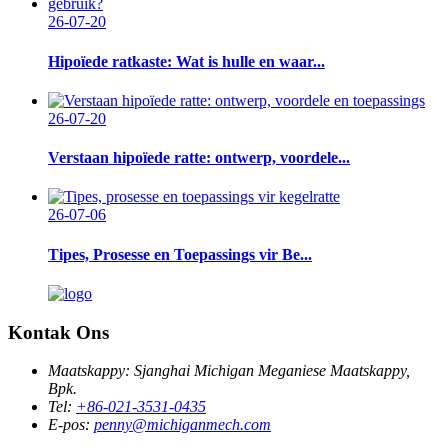
26-07-20
Hipoïede ratkaste: Wat is hulle en waar...
26-07-20
Verstaan ​​hipoïede ratte: ontwerp, voordele...
26-07-06
Tipes, Prosesse en Toepassings vir Be...
Kontak Ons
Maatskappy:
Sjanghai Michigan Meganiese Maatskappy,
Bpk.
Tel:
+86-021-3531-0435
E-pos:
penny@michiganmech.com