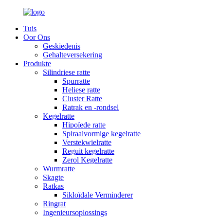
Tuis
Oor Ons
Geskiedenis
Gehalteversekering
Produkte
Silindriese ratte
Spurratte
Heliese ratte
Cluster Ratte
Ratrak en -rondsel
Kegelratte
Hipoïede ratte
Spiraalvormige kegelratte
Verstekwielratte
Reguit kegelratte
Zerol Kegelratte
Wurmratte
Skagte
Ratkas
Sikloïdale Verminderer
Ringrat
Ingenieursoplossings