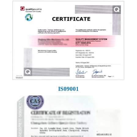
IS09001