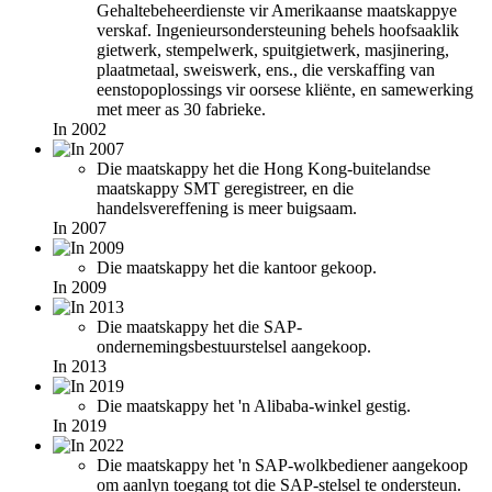
Gehaltebeheerdienste vir Amerikaanse maatskappye
verskaf. Ingenieursondersteuning behels hoofsaaklik
gietwerk, stempelwerk, spuitgietwerk, masjinering,
plaatmetaal, sweiswerk, ens., die verskaffing van
eenstopoplossings vir oorsese kliënte, en samewerking
met meer as 30 fabrieke.
In 2002
Die maatskappy het die Hong Kong-buitelandse
maatskappy SMT geregistreer, en die
handelsvereffening is meer buigsaam.
In 2007
Die maatskappy het die kantoor gekoop.
In 2009
Die maatskappy het die SAP-
ondernemingsbestuurstelsel aangekoop.
In 2013
Die maatskappy het 'n Alibaba-winkel gestig.
In 2019
Die maatskappy het 'n SAP-wolkbediener aangekoop
om aanlyn toegang tot die SAP-stelsel te ondersteun.