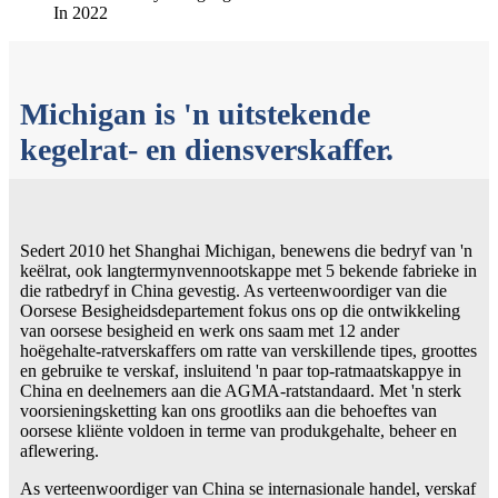
In 2022
Michigan is 'n uitstekende
kegelrat- en diensverskaffer.
Sedert 2010 het Shanghai Michigan, benewens die bedryf van 'n
keëlrat, ook langtermynvennootskappe met 5 bekende fabrieke in
die ratbedryf in China gevestig. As verteenwoordiger van die
Oorsese Besigheidsdepartement fokus ons op die ontwikkeling
van oorsese besigheid en werk ons ​​saam met 12 ander
hoëgehalte-ratverskaffers om ratte van verskillende tipes, groottes
en gebruike te verskaf, insluitend 'n paar top-ratmaatskappye in
China en deelnemers aan die AGMA-ratstandaard. Met 'n sterk
voorsieningsketting kan ons grootliks aan die behoeftes van
oorsese kliënte voldoen in terme van produkgehalte, beheer en
aflewering.
As verteenwoordiger van China se internasionale handel, verskaf