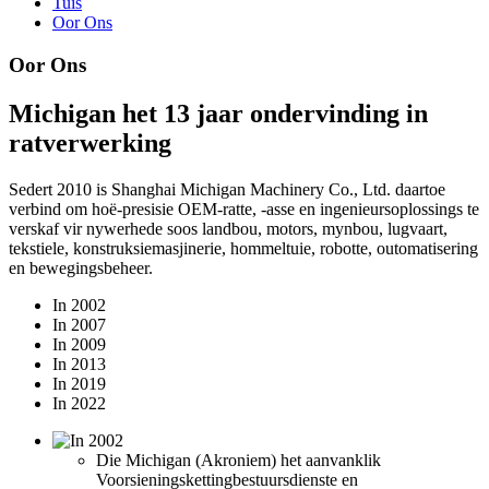
Tuis
Oor Ons
Oor Ons
Michigan het 13 jaar ondervinding in
ratverwerking
Sedert 2010 is Shanghai Michigan Machinery Co., Ltd. daartoe
verbind om hoë-presisie OEM-ratte, -asse en ingenieursoplossings te
verskaf vir nywerhede soos landbou, motors, mynbou, lugvaart,
tekstiele, konstruksiemasjinerie, hommeltuie, robotte, outomatisering
en bewegingsbeheer.
In 2002
In 2007
In 2009
In 2013
In 2019
In 2022
Die Michigan (Akroniem) het aanvanklik
Voorsieningskettingbestuursdienste en