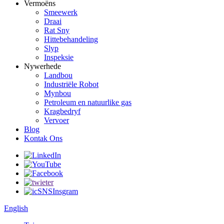
Vermoëns
Smeewerk
Draai
Rat Sny
Hittebehandeling
Slyp
Inspeksie
Nywerhede
Landbou
Industriële Robot
Mynbou
Petroleum en natuurlike gas
Kragbedryf
Vervoer
Blog
Kontak Ons
English