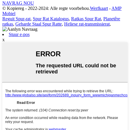
NAVRAG NOU
© Kopiereg - 2022-2024: Alle regte voorbehou.
Werfkaart
-
AMP
Mobiel
Reguit Spur-rat
,
Spur Rat Katalogus
,
Ratkas Spur Rat
,
Planetêre
ratkas
,
Geharde Staal Spur Ratte
,
Heliese rat-transmissierat
,
Stuur e-pos
x