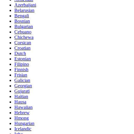
Azerbaijani
Belarusian
Bengali
Bosnian
Bulgarian
Cebuano
Chichewa
Corsican
Croatian
Dutch
Estonian
Filipino
Finnish
Frisian
Galician
Georgian
Gujarati
Haitian
Hausa
Hawaiian
Hebrew
Hmong
Hungarian
Icelandic