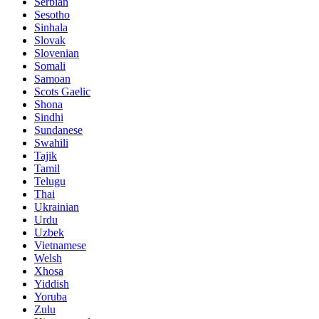
Serbian
Sesotho
Sinhala
Slovak
Slovenian
Somali
Samoan
Scots Gaelic
Shona
Sindhi
Sundanese
Swahili
Tajik
Tamil
Telugu
Thai
Ukrainian
Urdu
Uzbek
Vietnamese
Welsh
Xhosa
Yiddish
Yoruba
Zulu