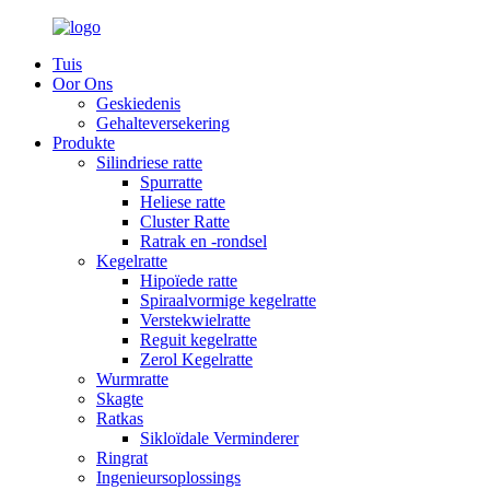
Tuis
Oor Ons
Geskiedenis
Gehalteversekering
Produkte
Silindriese ratte
Spurratte
Heliese ratte
Cluster Ratte
Ratrak en -rondsel
Kegelratte
Hipoïede ratte
Spiraalvormige kegelratte
Verstekwielratte
Reguit kegelratte
Zerol Kegelratte
Wurmratte
Skagte
Ratkas
Sikloïdale Verminderer
Ringrat
Ingenieursoplossings