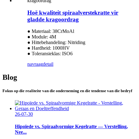
Hoë kwaliteit spiraalverstekratte vir
gladde kragoordrag
● Materiaal: 38CrMoAl
● Module: 4M
● Hittebehandeling: Nitriding
● Hardheid: 1000HV
● Toleransieklas: ISO6
navraag
detail
Blog
Fokus op die realiteite van die onderneming en die tendense van die bedryf
26-07-30
Hipoïede vs. Spiraalvormige Kegelratte — Verstelling,
Nee...