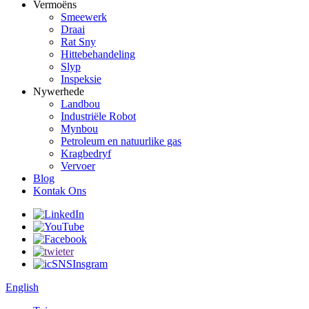
Vermoëns
Smeewerk
Draai
Rat Sny
Hittebehandeling
Slyp
Inspeksie
Nywerhede
Landbou
Industriële Robot
Mynbou
Petroleum en natuurlike gas
Kragbedryf
Vervoer
Blog
Kontak Ons
English