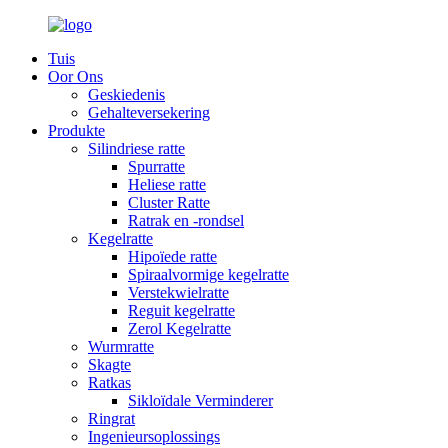
Tuis
Oor Ons
Geskiedenis
Gehalteversekering
Produkte
Silindriese ratte
Spurratte
Heliese ratte
Cluster Ratte
Ratrak en -rondsel
Kegelratte
Hipoïede ratte
Spiraalvormige kegelratte
Verstekwielratte
Reguit kegelratte
Zerol Kegelratte
Wurmratte
Skagte
Ratkas
Sikloïdale Verminderer
Ringrat
Ingenieursoplossings