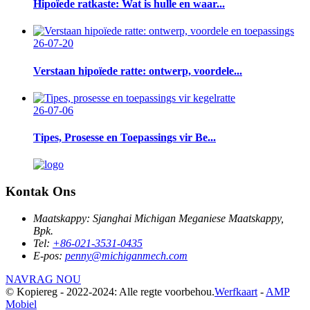
Hipoïede ratkaste: Wat is hulle en waar...
26-07-20
Verstaan ​​hipoïede ratte: ontwerp, voordele...
26-07-06
Tipes, Prosesse en Toepassings vir Be...
Kontak Ons
Maatskappy:
Sjanghai Michigan Meganiese Maatskappy,
Bpk.
Tel:
+86-021-3531-0435
E-pos:
penny@michiganmech.com
NAVRAG NOU
© Kopiereg - 2022-2024: Alle regte voorbehou.
Werfkaart
-
AMP
Mobiel