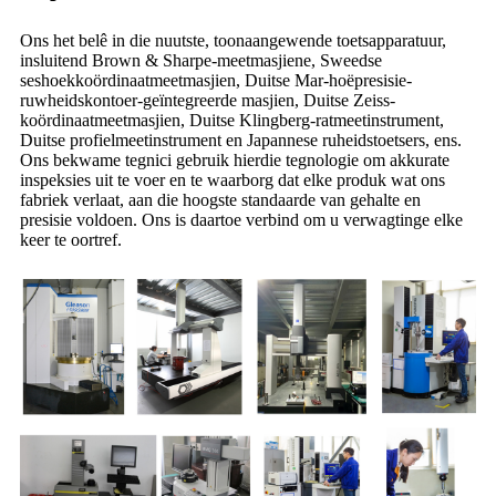
Ons het belê in die nuutste, toonaangewende toetsapparatuur,
insluitend Brown & Sharpe-meetmasjiene, Sweedse
seshoekkoördinaatmeetmasjien, Duitse Mar-hoëpresisie-
ruwheidskontoer-geïntegreerde masjien, Duitse Zeiss-
koördinaatmeetmasjien, Duitse Klingberg-ratmeetinstrument,
Duitse profielmeetinstrument en Japannese ruheidstoetsers, ens.
Ons bekwame tegnici gebruik hierdie tegnologie om akkurate
inspeksies uit te voer en te waarborg dat elke produk wat ons
fabriek verlaat, aan die hoogste standaarde van gehalte en
presisie voldoen. Ons is daartoe verbind om u verwagtinge elke
keer te oortref.