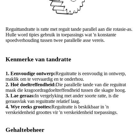
Reguittandratte is ratte met reguit tande parallel aan die rotasie-as.
Hulle word tipies gebruik in toepassings wat 'n konstante
spoedverhouding tussen twee parallelle asse vereis.
Kenmerke van tandratte
1. Eenvoudige ontwerp:
Reguitratte is eenvoudig in ontwerp,
maklik om te vervaardig en te onderhou.
2. Hoë doeltreffendheid:
Die parallelle tande van die reguitrat
maak die kragoordragdoeltreffendheid tussen die skagte hoog.
3. Lae geraas:
In vergelyking met ander soorte ratte, is die
geraasvlak van reguitratte relatief laag.
4. Wye reeks groottes:
Reguitratte is beskikbaar in 'n
verskeidenheid groottes vir 'n verskeidenheid toepassings.
Gehaltebeheer