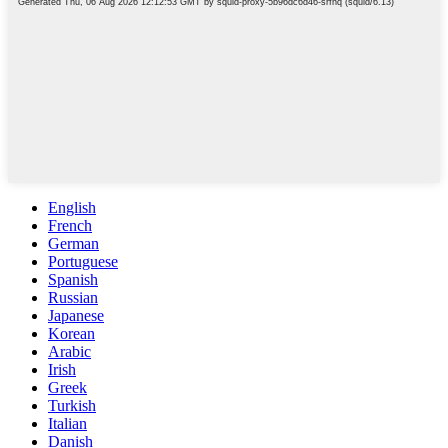
English
French
German
Portuguese
Spanish
Russian
Japanese
Korean
Arabic
Irish
Greek
Turkish
Italian
Danish