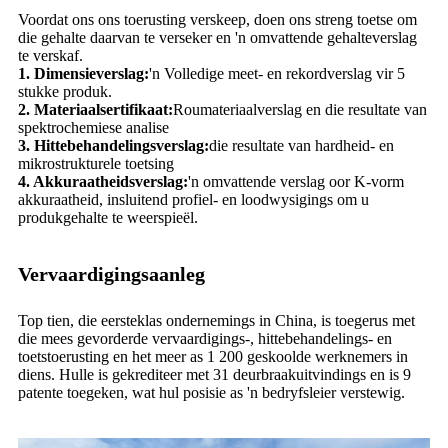
Voordat ons ons toerusting verskeep, doen ons streng toetse om
die gehalte daarvan te verseker en 'n omvattende gehalteverslag
te verskaf.
1. Dimensieverslag:
'n Volledige meet- en rekordverslag vir 5
stukke produk.
2. Materiaalsertifikaat:
Roumateriaalverslag en die resultate van
spektrochemiese analise
3. Hittebehandelingsverslag:
die resultate van hardheid- en
mikrostrukturele toetsing
4. Akkuraatheidsverslag:
'n omvattende verslag oor K-vorm
akkuraatheid, insluitend profiel- en loodwysigings om u
produkgehalte te weerspieël.
Vervaardigingsaanleg
Top tien, die eersteklas ondernemings in China, is toegerus met
die mees gevorderde vervaardigings-, hittebehandelings- en
toetstoerusting en het meer as 1 200 geskoolde werknemers in
diens. Hulle is gekrediteer met 31 deurbraakuitvindings en is 9
patente toegeken, wat hul posisie as 'n bedryfsleier verstewig.