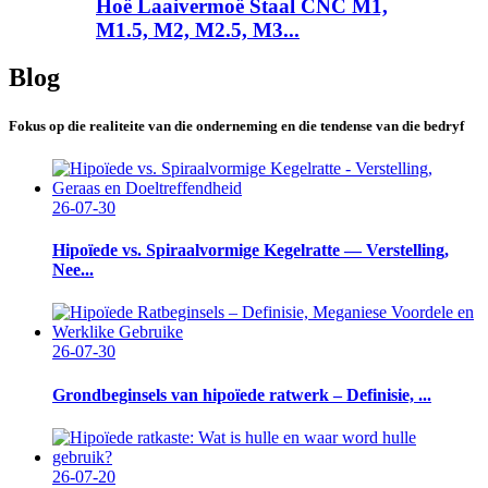
Hoë Laaivermoë Staal CNC M1,
M1.5, M2, M2.5, M3...
Blog
Fokus op die realiteite van die onderneming en die tendense van die bedryf
26-07-30
Hipoïede vs. Spiraalvormige Kegelratte — Verstelling,
Nee...
26-07-30
Grondbeginsels van hipoïede ratwerk – Definisie, ...
26-07-20