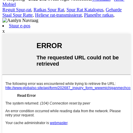
Mobiel
Reguit Spur-rat
,
Ratkas Spur Rat
,
Spur Rat Katalogus
,
Geharde
Staal Spur Ratte
,
Heliese rat-transmissierat
,
Planetêre ratkas
,
Stuur e-pos
x