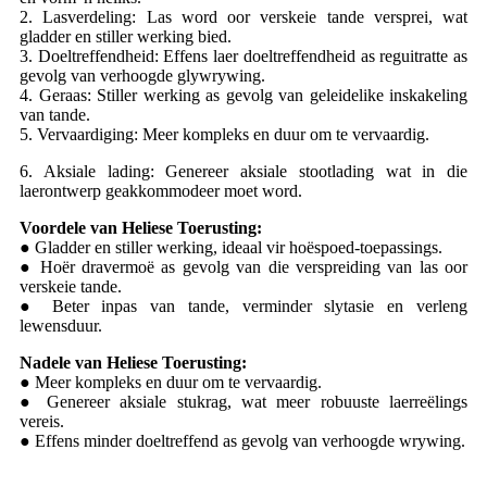
2. Lasverdeling: Las word oor verskeie tande versprei, wat
gladder en stiller werking bied.
3. Doeltreffendheid: Effens laer doeltreffendheid as reguitratte as
gevolg van verhoogde glywrywing.
4. Geraas: Stiller werking as gevolg van geleidelike inskakeling
van tande.
5. Vervaardiging: Meer kompleks en duur om te vervaardig.
6. Aksiale lading: Genereer aksiale stootlading wat in die
laerontwerp geakkommodeer moet word.
Voordele van Heliese Toerusting:
● Gladder en stiller werking, ideaal vir hoëspoed-toepassings.
● Hoër dravermoë as gevolg van die verspreiding van las oor
verskeie tande.
● Beter inpas van tande, verminder slytasie en verleng
lewensduur.
Nadele van Heliese Toerusting:
● Meer kompleks en duur om te vervaardig.
● Genereer aksiale stukrag, wat meer robuuste laerreëlings
vereis.
● Effens minder doeltreffend as gevolg van verhoogde wrywing.