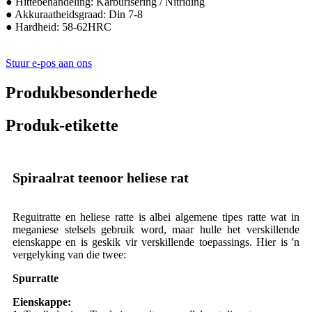
● Hittebehandeling: Karburisering / Nitriding
● Akkuraatheidsgraad: Din 7-8
● Hardheid: 58-62HRC
Stuur e-pos aan ons
Produkbesonderhede
Produk-etikette
Spiraalrat teenoor heliese rat
Reguitratte en heliese ratte is albei algemene tipes ratte wat in
meganiese stelsels gebruik word, maar hulle het verskillende
eienskappe en is geskik vir verskillende toepassings. Hier is 'n
vergelyking van die twee:
Spurratte
Eienskappe: