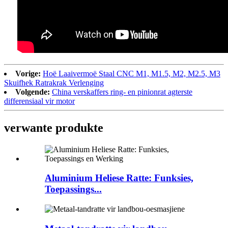
Vorige:
Hoë Laaivermoë Staal CNC M1, M1.5, M2, M2.5, M3
Skuifhek Ratrakrak Verlenging
Volgende:
China verskaffers ring- en pinionrat agterste
differensiaal vir motor
verwante produkte
Aluminium Heliese Ratte: Funksies,
Toepassings...