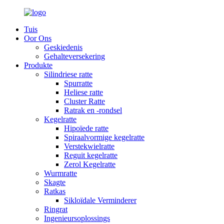
Tuis
Oor Ons
Geskiedenis
Gehalteversekering
Produkte
Silindriese ratte
Spurratte
Heliese ratte
Cluster Ratte
Ratrak en -rondsel
Kegelratte
Hipoïede ratte
Spiraalvormige kegelratte
Verstekwielratte
Reguit kegelratte
Zerol Kegelratte
Wurmratte
Skagte
Ratkas
Sikloïdale Verminderer
Ringrat
Ingenieursoplossings