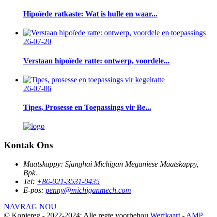
Hipoïede ratkaste: Wat is hulle en waar...
26-07-20
Verstaan ​​hipoïede ratte: ontwerp, voordele...
26-07-06
Tipes, Prosesse en Toepassings vir Be...
Kontak Ons
Maatskappy:
Sjanghai Michigan Meganiese Maatskappy,
Bpk.
Tel:
+86-021-3531-0435
E-pos:
penny@michiganmech.com
NAVRAG NOU
© Kopiereg - 2022-2024: Alle regte voorbehou.
Werfkaart
-
AMP