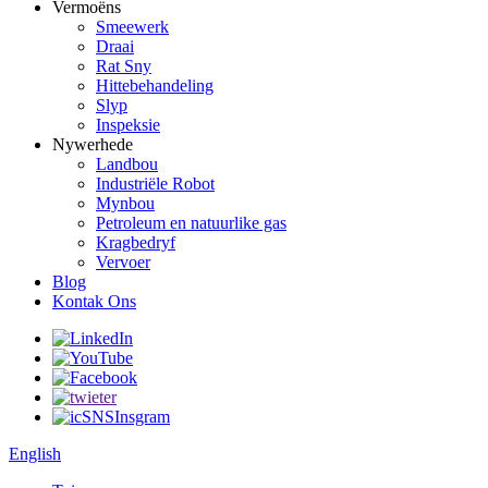
Vermoëns
Smeewerk
Draai
Rat Sny
Hittebehandeling
Slyp
Inspeksie
Nywerhede
Landbou
Industriële Robot
Mynbou
Petroleum en natuurlike gas
Kragbedryf
Vervoer
Blog
Kontak Ons
English