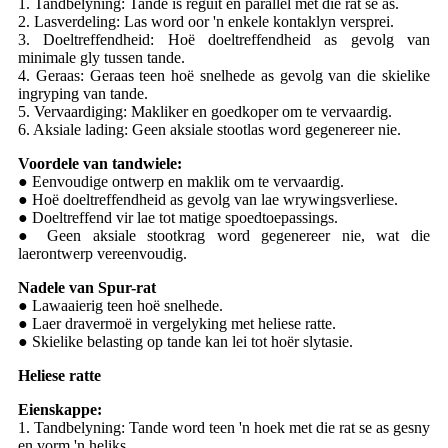
1. Tandbelyning: Tande is reguit en parallel met die rat se as.
2. Lasverdeling: Las word oor 'n enkele kontaklyn versprei.
3. Doeltreffendheid: Hoë doeltreffendheid as gevolg van
minimale gly tussen tande.
4. Geraas: Geraas teen hoë snelhede as gevolg van die skielike
ingryping van tande.
5. Vervaardiging: Makliker en goedkoper om te vervaardig.
6. Aksiale lading: Geen aksiale stootlas word gegenereer nie.
Voordele van tandwiele:
● Eenvoudige ontwerp en maklik om te vervaardig.
● Hoë doeltreffendheid as gevolg van lae wrywingsverliese.
● Doeltreffend vir lae tot matige spoedtoepassings.
● Geen aksiale stootkrag word gegenereer nie, wat die
laerontwerp vereenvoudig.
Nadele van Spur-rat
● Lawaaierig teen hoë snelhede.
● Laer dravermoë in vergelyking met heliese ratte.
● Skielike belasting op tande kan lei tot hoër slytasie.
Heliese ratte
Eienskappe:
1. Tandbelyning: Tande word teen 'n hoek met die rat se as gesny
en vorm 'n heliks.