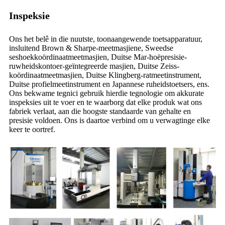
Inspeksie
Ons het belê in die nuutste, toonaangewende toetsapparatuur,
insluitend Brown & Sharpe-meetmasjiene, Sweedse
seshoekkoördinaatmeetmasjien, Duitse Mar-hoëpresisie-
ruwheidskontoer-geïntegreerde masjien, Duitse Zeiss-
koördinaatmeetmasjien, Duitse Klingberg-ratmeetinstrument,
Duitse profielmeetinstrument en Japannese ruheidstoetsers, ens.
Ons bekwame tegnici gebruik hierdie tegnologie om akkurate
inspeksies uit te voer en te waarborg dat elke produk wat ons
fabriek verlaat, aan die hoogste standaarde van gehalte en
presisie voldoen. Ons is daartoe verbind om u verwagtinge elke
keer te oortref.