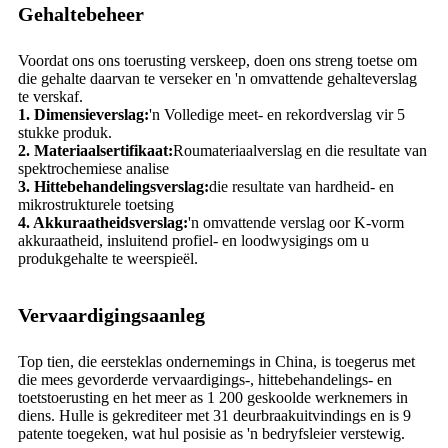
Gehaltebeheer
Voordat ons ons toerusting verskeep, doen ons streng toetse om
die gehalte daarvan te verseker en 'n omvattende gehalteverslag
te verskaf.
1. Dimensieverslag:
'n Volledige meet- en rekordverslag vir 5
stukke produk.
2. Materiaalsertifikaat:
Roumateriaalverslag en die resultate van
spektrochemiese analise
3. Hittebehandelingsverslag:
die resultate van hardheid- en
mikrostrukturele toetsing
4. Akkuraatheidsverslag:
'n omvattende verslag oor K-vorm
akkuraatheid, insluitend profiel- en loodwysigings om u
produkgehalte te weerspieël.
Vervaardigingsaanleg
Top tien, die eersteklas ondernemings in China, is toegerus met
die mees gevorderde vervaardigings-, hittebehandelings- en
toetstoerusting en het meer as 1 200 geskoolde werknemers in
diens. Hulle is gekrediteer met 31 deurbraakuitvindings en is 9
patente toegeken, wat hul posisie as 'n bedryfsleier verstewig.