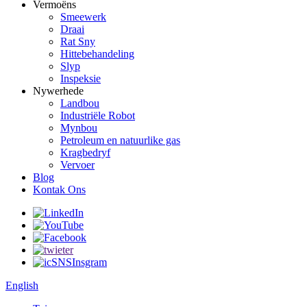
Vermoëns
Smeewerk
Draai
Rat Sny
Hittebehandeling
Slyp
Inspeksie
Nywerhede
Landbou
Industriële Robot
Mynbou
Petroleum en natuurlike gas
Kragbedryf
Vervoer
Blog
Kontak Ons
English