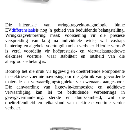
Die integrasie van wringkragvektortegnologie binne
EV
differensiaals
is nog 'n gebied van beduidende belangstelling.
Wringkragvektorering maak voorsiening vir die presiese
verspreiding van krag na individuele wiele, wat vastrap,
hantering en algehele voertuigdinamika verbeter. Hierdie vermoë
is veral voordelig vir hoëprestasie- en vierwielaangedrewe
elektriese voertuie, waar stabiliteit en ratsheid van die
allergrootste belang is.
Boonop het die druk vir liggewig en doeltreffende komponente
in elektriese voertuie navorsing oor die gebruik van gevorderde
materiale en vervaardigingstegnieke vir ewenaars aangespoor.
Die aanvaarding van liggewig-komposiete en additiewe
vervaardiging kan lei tot beduidende verbeterings in
gewigsvermindering, sterkte en duursaamheid, wat die
doeltreffendheid en reikafstand van elektriese voertuie verder
verbeter.