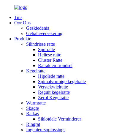
Tuis
Oor Ons
Geskiedenis
Gehalteversekering
Produkte
Silindriese ratte
Spurratte
Heliese ratte
Cluster Ratte
Ratrak en -rondsel
Kegelratte
Hipoïede ratte
Spiraalvormige kegelratte
Verstekwielratte
Reguit kegelratte
Zerol Kegelratte
Wurmratte
Skagte
Ratkas
Sikloïdale Verminderer
Ringrat
Ingenieursoplossings