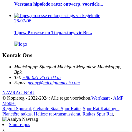
Verstaan ​​hipoïede ratte: ontwerp, voordele...
26-07-06
Tipes, Prosesse en Toepassings vir Be...
Kontak Ons
Maatskappy:
Sjanghai Michigan Meganiese Maatskappy,
Bpk.
Tel:
+86-021-3531-0435
E-pos:
penny@michiganmech.com
NAVRAG NOU
© Kopiereg - 2022-2024: Alle regte voorbehou.
Werfkaart
-
AMP
Mobiel
Reguit Spur-rat
,
Geharde Staal Spur Ratte
,
Spur Rat Katalogus
,
Planetêre ratkas
,
Heliese rat-transmissierat
,
Ratkas Spur Rat
,
Stuur e-pos
x