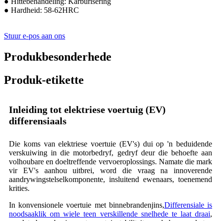
● Hittebehandeling: Karburisering
● Hardheid: 58-62HRC
Stuur e-pos aan ons
Produkbesonderhede
Produk-etikette
Inleiding tot elektriese voertuig (EV)
differensiaals
Die koms van elektriese voertuie (EV's) dui op 'n beduidende
verskuiwing in die motorbedryf, gedryf deur die behoefte aan
volhoubare en doeltreffende vervoeroplossings. Namate die mark
vir EV's aanhou uitbrei, word die vraag na innoverende
aandrywingstelselkomponente, insluitend ewenaars, toenemend
krities.
In konvensionele voertuie met binnebrandenjins,
Differensiale is
noodsaaklik om wiele teen verskillende snelhede te laat draai
,