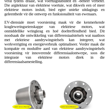
veral tydens draaie, wat voertuigstabiliteit en -beheer verbeter.
Die argitektuur van elektriese voertuie, wat dikwels een of meer
elektriese motors insluit, bied egter unieke uitdagings en
geleenthede vir die ontwerp en funksionaliteit van ewenaars.
EV-diensiale moet voorsiening maak vir die kenmerkende
kragleweringseienskappe van elektriese motors, wat
onmiddellike wringkrag en hoë doeltreffendheid bied. Dit
noodsaak die ontwikkeling van differensiaalstelsels wat naatloos
met elektriese aandrywingstelsels kan integreer, wat
werkverrigting en energieverbruik optimaliseer. Verder maak die
kompakte en modulêre aard van elektriese aandrywingstelsels
voorsiening vir innoverende differensiaalontwerpe, soos die
integrasie van elektriese motors direk in die
differensiaalsamestelling.