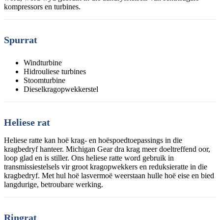
kompressors en turbines.
Spurrat
Windturbine
Hidrouliese turbines
Stoomturbine
Dieselkragopwekkerstel
Heliese rat
Heliese ratte kan hoë krag- en hoëspoedtoepassings in die
kragbedryf hanteer. Michigan Gear dra krag meer doeltreffend oor,
loop glad en is stiller. Ons heliese ratte word gebruik in
transmissiestelsels vir groot kragopwekkers en reduksieratte in die
kragbedryf. Met hul hoë lasvermoë weerstaan ​​hulle hoë eise en bied
langdurige, betroubare werking.
Ringrat