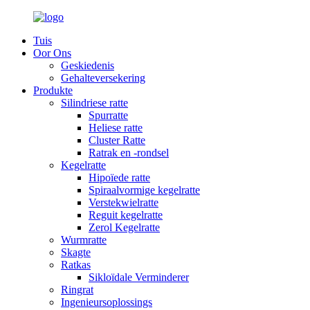
Tuis
Oor Ons
Geskiedenis
Gehalteversekering
Produkte
Silindriese ratte
Spurratte
Heliese ratte
Cluster Ratte
Ratrak en -rondsel
Kegelratte
Hipoïede ratte
Spiraalvormige kegelratte
Verstekwielratte
Reguit kegelratte
Zerol Kegelratte
Wurmratte
Skagte
Ratkas
Sikloïdale Verminderer
Ringrat
Ingenieursoplossings