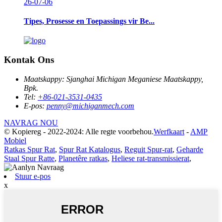
26-07-06
Tipes, Prosesse en Toepassings vir Be...
Kontak Ons
Maatskappy:
Sjanghai Michigan Meganiese Maatskappy,
Bpk.
Tel:
+86-021-3531-0435
E-pos:
penny@michiganmech.com
NAVRAG NOU
© Kopiereg - 2022-2024: Alle regte voorbehou.
Werfkaart
-
AMP
Mobiel
Ratkas Spur Rat
,
Spur Rat Katalogus
,
Reguit Spur-rat
,
Geharde
Staal Spur Ratte
,
Planetêre ratkas
,
Heliese rat-transmissierat
,
Stuur e-pos
x