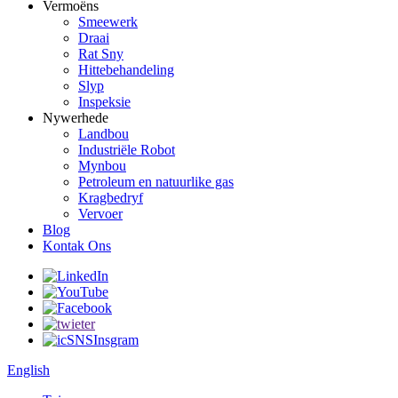
Vermoëns
Smeewerk
Draai
Rat Sny
Hittebehandeling
Slyp
Inspeksie
Nywerhede
Landbou
Industriële Robot
Mynbou
Petroleum en natuurlike gas
Kragbedryf
Vervoer
Blog
Kontak Ons
English